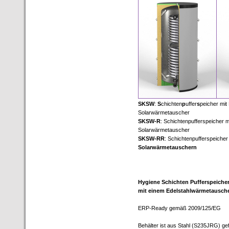
SKSW
:
S
chichten
p
uffer
s
peicher mit
Solarwärmetauscher
SKSW-R
: Schichtenpufferspeicher 
Solarwärmetauscher
SKSW-RR
: Schichtenpufferspeiche
Solarwärmetauschern
Hygiene Schichten Pufferspeiche
mit einem Edelstahlwärmetausch
ERP-Ready gemäß 2009/125/EG
Behälter ist aus Stahl (S235JRG) gef