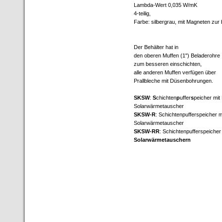
Lambda-Wert 0,035 W/mK
4-teilig,
Farbe: silbergrau, mit Magneten zur
Der Behälter hat in
den oberen Muffen (1") Beladerohre
zum besseren einschichten,
alle anderen Muffen verfügen über
Prallbleche mit Düsenbohrungen.
SKSW
:
S
chichten
p
uffer
s
peicher mit
Solarwärmetauscher
SKSW-R
: Schichtenpufferspeicher 
Solarwärmetauscher
SKSW-RR
: Schichtenpufferspeiche
Solarwärmetauschern