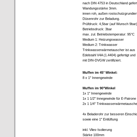
nach DIN 4753 in Deutschland gefert
Wandungsstärke 3mm.
innen roh, außen rostschutzgrundier
Düsenrohr zur Beladung.
Prüfdruck: 4,5bar (auf Wunsch 9bar
Betriebsdruck: 3bar
max. zul. Betriebstemperatur: 95°C
Medium 1: Heizungswasser
Medium 2: Trinkwasser
Trinkwasserwärmetauscher ist aus
Edelstahl V4A (1.4404) gefertigt und
mit DIN-DVGW zertifiziert.
Muffen im 45° Winkel:
8 x 1" Innengewinde
Muffen im 90°Winkel
1x 1" Innengewinde
1x 1 1/2" Innegewinde für E-Patrone
2x 1 1/4" Trinkwasserwärmetausche
4x Beladerohr zur besseren Einschi
sowie eine 1" Entlüftung
inkl. Vlies-Isolierung
Stärke 100mm