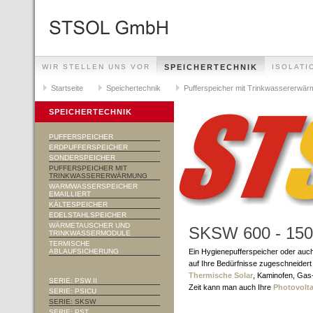
WIR STELLEN UNS VOR
SPEICHERTECHNIK
ISOLATI
SOLAR PV
Startseite
REFERENZEN
Speichertechnik
Pufferspeicher mit Trinkwassererwä
SPEICHERTECHNIK
PUFFERSPEICHER
ERDPUFFERSPEICHER
SONDERSPEICHER
PUFFERSPEICHER MIT
TRINKWASSERERWÄRMUNG
WARMWASSERSPEICHER
EMAILLIERT
KÄLTESPEICHER
EDELSTAHLSPEICHER
WÄRMETAUSCHER UND
SKSW 600 - 15
TRINKWASSERMODULE
TERMISCHE
ABLAUFSICHERUNG
Ein Hygienepufferspeicher oder auc
auf Ihre Bedürfnisse zugeschneider
Thermische Solar
, Kaminofen, Gas-
SERIE: PSW II
Zeit kann man auch Ihre
Photovolta
SERIE: PSICU
SERIE: SKSW
SERIE: PST